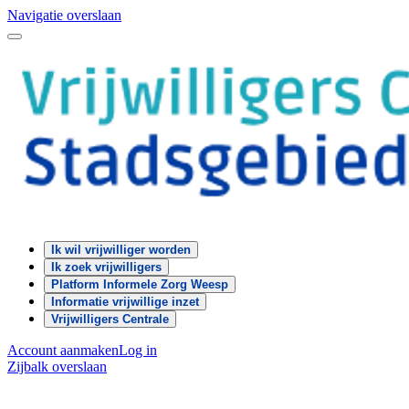
Navigatie overslaan
Ik wil vrijwilliger worden
Ik zoek vrijwilligers
Platform Informele Zorg Weesp
Informatie vrijwillige inzet
Vrijwilligers Centrale
Account aanmaken
Log in
Zijbalk overslaan