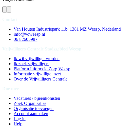
Contact
Van Houten Industriepark 11b, 1381 MZ Weesp, Nederland
info@vcweesp.nl
06 82605987
Vrijwilligers Centrale Stadsgebied Weesp
Ik wil vrijwilliger worden
Ik zoek vrijwilligers
Platform Informele Zorg Weesp
Informatie vrijwillige inzet
Over de Vrijwilligers Centrale
Doe mee
Vacatures / bijeenkomsten
Zoek Organisaties
Organisatie toevoegen
Account aanmaken
Log in
Help