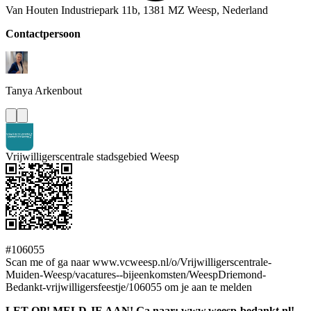
Van Houten Industriepark 11b, 1381 MZ Weesp, Nederland
Contactpersoon
Tanya
Arkenbout
Vrijwilligerscentrale stadsgebied Weesp
#106055
Scan me of ga naar www.vcweesp.nl/o/Vrijwilligerscentrale-
Muiden-Weesp/vacatures--bijeenkomsten/WeespDriemond-
Bedankt-vrijwilligersfeestje/106055 om je aan te melden
LET OP! MELD JE AAN! Ga naar: www.weesp-bedankt.nl!