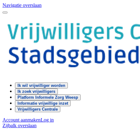
Navigatie overslaan
Ik wil vrijwilliger worden
Ik zoek vrijwilligers
Platform Informele Zorg Weesp
Informatie vrijwillige inzet
Vrijwilligers Centrale
Account aanmaken
Log in
Zijbalk overslaan