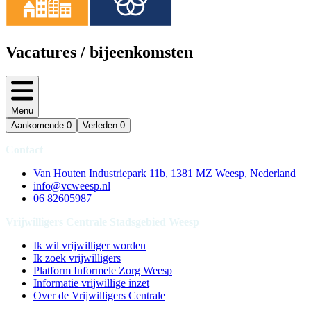
Vacatures / bijeenkomsten
Menu
Aankomende
0
Verleden
0
Contact
Van Houten Industriepark 11b, 1381 MZ Weesp, Nederland
info@vcweesp.nl
06 82605987
Vrijwilligers Centrale Stadsgebied Weesp
Ik wil vrijwilliger worden
Ik zoek vrijwilligers
Platform Informele Zorg Weesp
Informatie vrijwillige inzet
Over de Vrijwilligers Centrale