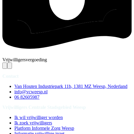
Vrijwilligersvergoeding
Contact
Van Houten Industriepark 11b, 1381 MZ Weesp, Nederland
info@vcweesp.nl
06 82605987
Vrijwilligers Centrale Stadsgebied Weesp
Ik wil vrijwilliger worden
Ik zoek vrijwilligers
Platform Informele Zorg Weesp
Informatie vrijwillige inzet