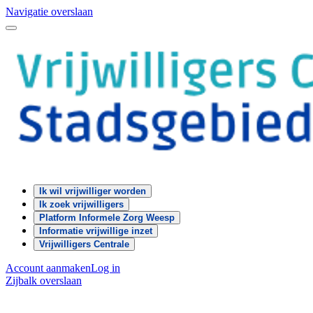
Navigatie overslaan
Ik wil vrijwilliger worden
Ik zoek vrijwilligers
Platform Informele Zorg Weesp
Informatie vrijwillige inzet
Vrijwilligers Centrale
Account aanmaken
Log in
Zijbalk overslaan