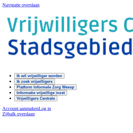
Navigatie overslaan
Ik wil vrijwilliger worden
Ik zoek vrijwilligers
Platform Informele Zorg Weesp
Informatie vrijwillige inzet
Vrijwilligers Centrale
Account aanmaken
Log in
Zijbalk overslaan