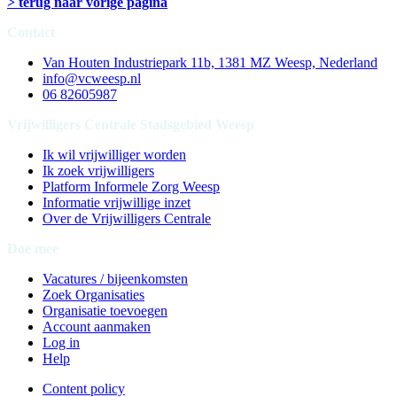
> terug naar vorige pagina
Contact
Van Houten Industriepark 11b, 1381 MZ Weesp, Nederland
info@vcweesp.nl
06 82605987
Vrijwilligers Centrale Stadsgebied Weesp
Ik wil vrijwilliger worden
Ik zoek vrijwilligers
Platform Informele Zorg Weesp
Informatie vrijwillige inzet
Over de Vrijwilligers Centrale
Doe mee
Vacatures / bijeenkomsten
Zoek Organisaties
Organisatie toevoegen
Account aanmaken
Log in
Help
Content policy