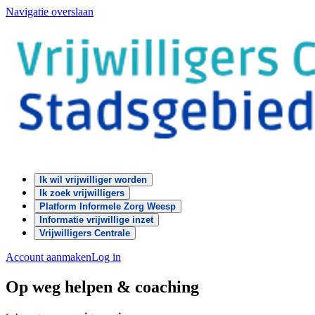
Navigatie overslaan
Ik wil vrijwilliger worden
Ik zoek vrijwilligers
Platform Informele Zorg Weesp
Informatie vrijwillige inzet
Vrijwilligers Centrale
Account aanmaken
Log in
Op weg helpen & coaching