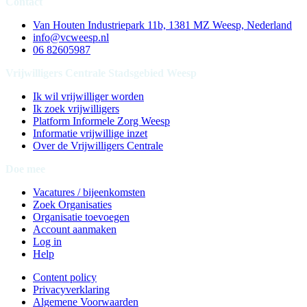
Contact
Van Houten Industriepark 11b, 1381 MZ Weesp, Nederland
info@vcweesp.nl
06 82605987
Vrijwilligers Centrale Stadsgebied Weesp
Ik wil vrijwilliger worden
Ik zoek vrijwilligers
Platform Informele Zorg Weesp
Informatie vrijwillige inzet
Over de Vrijwilligers Centrale
Doe mee
Vacatures / bijeenkomsten
Zoek Organisaties
Organisatie toevoegen
Account aanmaken
Log in
Help
Content policy
Privacyverklaring
Algemene Voorwaarden