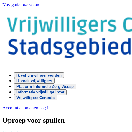
Navigatie overslaan
Ik wil vrijwilliger worden
Ik zoek vrijwilligers
Platform Informele Zorg Weesp
Informatie vrijwillige inzet
Vrijwilligers Centrale
Account aanmaken
Log in
Oproep voor spullen