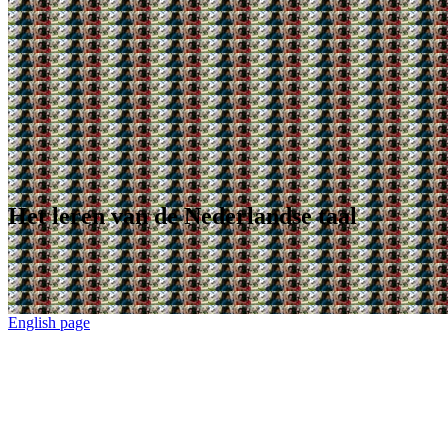
Het leren van de Nederlandse taal
English page