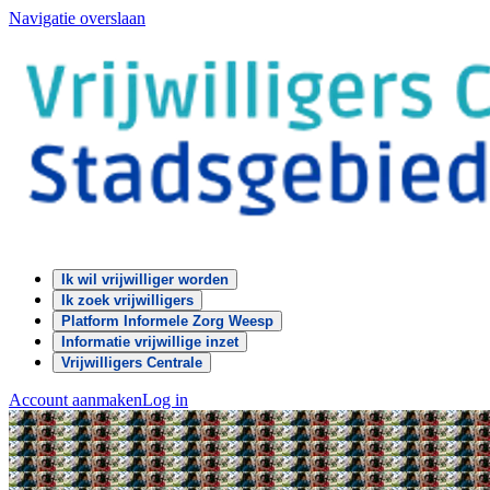
Navigatie overslaan
Ik wil vrijwilliger worden
Ik zoek vrijwilligers
Platform Informele Zorg Weesp
Informatie vrijwillige inzet
Vrijwilligers Centrale
Account aanmaken
Log in