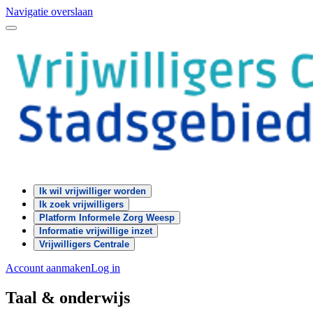
Navigatie overslaan
Ik wil vrijwilliger worden
Ik zoek vrijwilligers
Platform Informele Zorg Weesp
Informatie vrijwillige inzet
Vrijwilligers Centrale
Account aanmaken
Log in
Taal & onderwijs