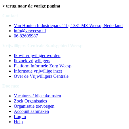
> terug naar de vorige pagina
Contact
Van Houten Industriepark 11b, 1381 MZ Weesp, Nederland
info@vcweesp.nl
06 82605987
Vrijwilligers Centrale Stadsgebied Weesp
Ik wil vrijwilliger worden
Ik zoek vrijwilligers
Platform Informele Zorg Weesp
Informatie vrijwillige inzet
Over de Vrijwilligers Centrale
Doe mee
Vacatures / bijeenkomsten
Zoek Organisaties
Organisatie toevoegen
Account aanmaken
Log in
Help