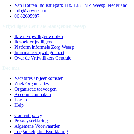
Van Houten Industriepark 11b, 1381 MZ Weesp, Nederland
info@vcweesp.nl
06 82605987
Vrijwilligers Centrale Stadsgebied Weesp
Ik wil vrijwilliger worden
Ik zoek vrijwilligers
Platform Informele Zorg Weesp
Informatie vrijwillige inzet
Over de Vrijwilligers Centrale
Doe mee
Vacatures / bijeenkomsten
Zoek Organisaties
Organisatie toevoegen
Account aanmaken
Log in
Help
Content policy
Privacyverklaring
Algemene Voorwaarden
Toegankelijkheidsverklaring