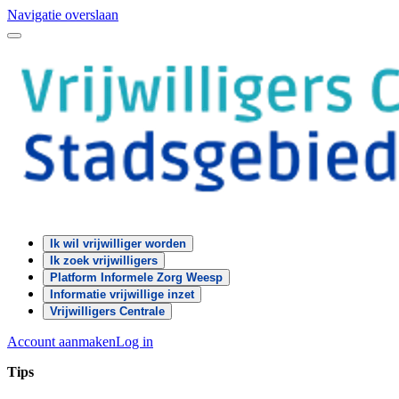
Navigatie overslaan
Ik wil vrijwilliger worden
Ik zoek vrijwilligers
Platform Informele Zorg Weesp
Informatie vrijwillige inzet
Vrijwilligers Centrale
Account aanmaken
Log in
Tips