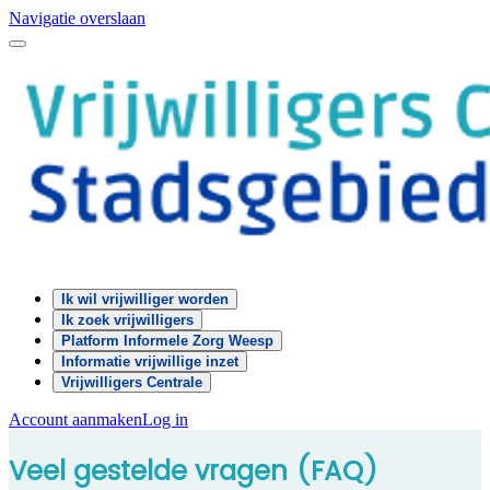
Navigatie overslaan
Ik wil vrijwilliger worden
Ik zoek vrijwilligers
Platform Informele Zorg Weesp
Informatie vrijwillige inzet
Vrijwilligers Centrale
Account aanmaken
Log in
Veel gestelde vragen (FAQ)