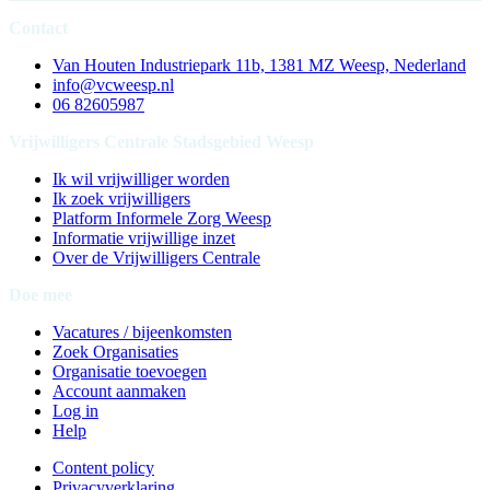
Contact
Van Houten Industriepark 11b, 1381 MZ Weesp, Nederland
info@vcweesp.nl
06 82605987
Vrijwilligers Centrale Stadsgebied Weesp
Ik wil vrijwilliger worden
Ik zoek vrijwilligers
Platform Informele Zorg Weesp
Informatie vrijwillige inzet
Over de Vrijwilligers Centrale
Doe mee
Vacatures / bijeenkomsten
Zoek Organisaties
Organisatie toevoegen
Account aanmaken
Log in
Help
Content policy
Privacyverklaring