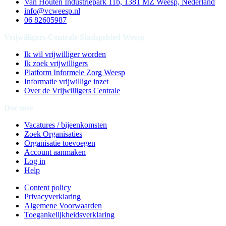
Van Houten Industriepark 11b, 1381 MZ Weesp, Nederland
info@vcweesp.nl
06 82605987
Vrijwilligers Centrale Stadsgebied Weesp
Ik wil vrijwilliger worden
Ik zoek vrijwilligers
Platform Informele Zorg Weesp
Informatie vrijwillige inzet
Over de Vrijwilligers Centrale
Doe mee
Vacatures / bijeenkomsten
Zoek Organisaties
Organisatie toevoegen
Account aanmaken
Log in
Help
Content policy
Privacyverklaring
Algemene Voorwaarden
Toegankelijkheidsverklaring