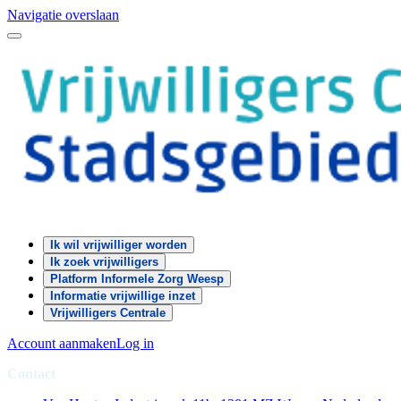
Navigatie overslaan
Ik wil vrijwilliger worden
Ik zoek vrijwilligers
Platform Informele Zorg Weesp
Informatie vrijwillige inzet
Vrijwilligers Centrale
Account aanmaken
Log in
Contact