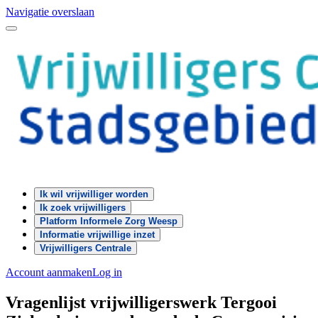
Navigatie overslaan
Ik wil vrijwilliger worden
Ik zoek vrijwilligers
Platform Informele Zorg Weesp
Informatie vrijwillige inzet
Vrijwilligers Centrale
Account aanmaken
Log in
Vragenlijst vrijwilligerswerk Tergooi