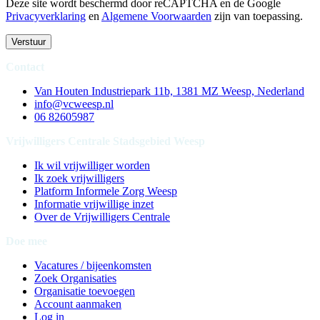
Deze site wordt beschermd door reCAPTCHA en de Google
Privacyverklaring
en
Algemene Voorwaarden
zijn van toepassing
.
Verstuur
Contact
Van Houten Industriepark 11b, 1381 MZ Weesp, Nederland
info@vcweesp.nl
06 82605987
Vrijwilligers Centrale Stadsgebied Weesp
Ik wil vrijwilliger worden
Ik zoek vrijwilligers
Platform Informele Zorg Weesp
Informatie vrijwillige inzet
Over de Vrijwilligers Centrale
Doe mee
Vacatures / bijeenkomsten
Zoek Organisaties
Organisatie toevoegen
Account aanmaken
Log in