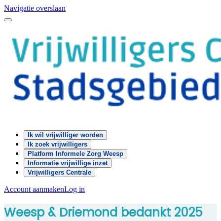
Navigatie overslaan
Ik wil vrijwilliger worden
Ik zoek vrijwilligers
Platform Informele Zorg Weesp
Informatie vrijwillige inzet
Vrijwilligers Centrale
Account aanmaken
Log in
Weesp & Driemond bedankt 2025