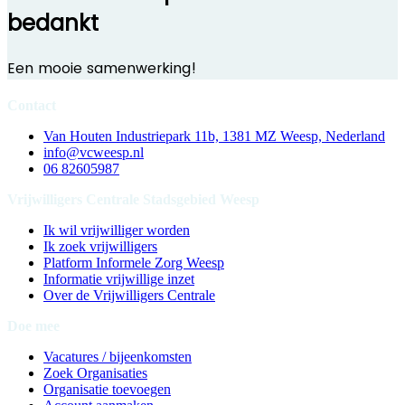
bedankt
Een mooie samenwerking!
Contact
Van Houten Industriepark 11b, 1381 MZ Weesp, Nederland
info@vcweesp.nl
06 82605987
Vrijwilligers Centrale Stadsgebied Weesp
Ik wil vrijwilliger worden
Ik zoek vrijwilligers
Platform Informele Zorg Weesp
Informatie vrijwillige inzet
Over de Vrijwilligers Centrale
Doe mee
Vacatures / bijeenkomsten
Zoek Organisaties
Organisatie toevoegen