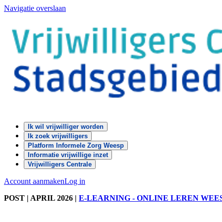
Navigatie overslaan
Ik wil vrijwilliger worden
Ik zoek vrijwilligers
Platform Informele Zorg Weesp
Informatie vrijwillige inzet
Vrijwilligers Centrale
Account aanmaken
Log in
POST
| APRIL 2026
|
E-LEARNING - ONLINE LEREN WEE