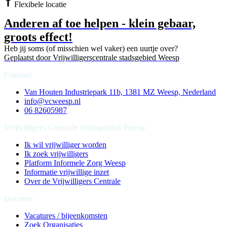
Flexibele locatie
Anderen af toe helpen - klein gebaar,
groots effect!
Heb jij soms (of misschien wel vaker) een uurtje over?
Geplaatst door
Vrijwilligerscentrale stadsgebied Weesp
Contact
Van Houten Industriepark 11b, 1381 MZ Weesp, Nederland
info@vcweesp.nl
06 82605987
Vrijwilligers Centrale Stadsgebied Weesp
Ik wil vrijwilliger worden
Ik zoek vrijwilligers
Platform Informele Zorg Weesp
Informatie vrijwillige inzet
Over de Vrijwilligers Centrale
Doe mee
Vacatures / bijeenkomsten
Zoek Organisaties