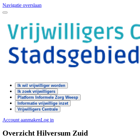
Navigatie overslaan
Ik wil vrijwilliger worden
Ik zoek vrijwilligers
Platform Informele Zorg Weesp
Informatie vrijwillige inzet
Vrijwilligers Centrale
Account aanmaken
Log in
Overzicht Hilversum Zuid