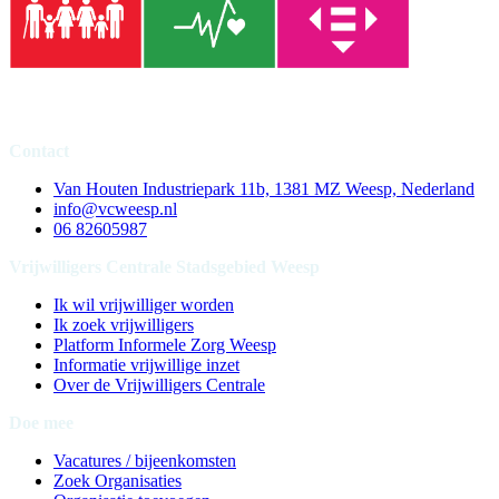
Contact
Van Houten Industriepark 11b, 1381 MZ Weesp, Nederland
info@vcweesp.nl
06 82605987
Vrijwilligers Centrale Stadsgebied Weesp
Ik wil vrijwilliger worden
Ik zoek vrijwilligers
Platform Informele Zorg Weesp
Informatie vrijwillige inzet
Over de Vrijwilligers Centrale
Doe mee
Vacatures / bijeenkomsten
Zoek Organisaties