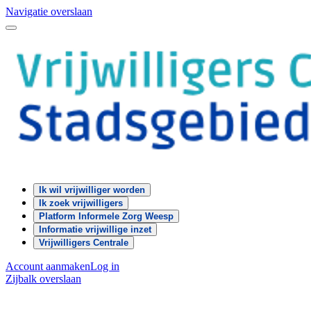
Navigatie overslaan
Ik wil vrijwilliger worden
Ik zoek vrijwilligers
Platform Informele Zorg Weesp
Informatie vrijwillige inzet
Vrijwilligers Centrale
Account aanmaken
Log in
Zijbalk overslaan