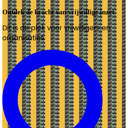
Ontdek de kracht van vrijwillige inzet
Dit is de plek voor vrijwilligers en
organisaties