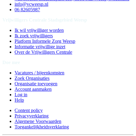
info@vcweesp.nl
06 82605987
Vrijwilligers Centrale Stadsgebied Weesp
Ik wil vrijwilliger worden
Ik zoek vrijwilligers
Platform Informele Zorg Weesp
Informatie vrijwillige inzet
Over de Vrijwilligers Centrale
Doe mee
Vacatures / bijeenkomsten
Zoek Organisaties
Organisatie toevoegen
Account aanmaken
Log in
Help
Content policy
Privacyverklaring
Algemene Voorwaarden
Toegankelijkheidsverklaring