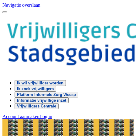
Navigatie overslaan
Ik wil vrijwilliger worden
Ik zoek vrijwilligers
Platform Informele Zorg Weesp
Informatie vrijwillige inzet
Vrijwilligers Centrale
Account aanmaken
Log in