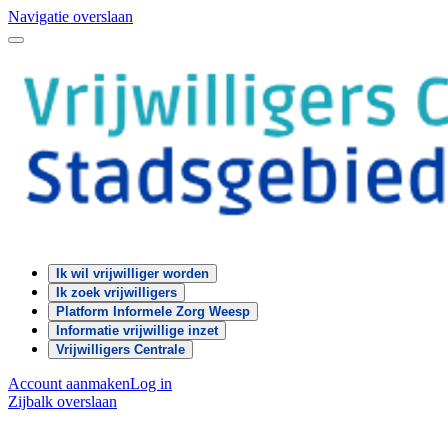
Navigatie overslaan
Ik wil vrijwilliger worden
Ik zoek vrijwilligers
Platform Informele Zorg Weesp
Informatie vrijwillige inzet
Vrijwilligers Centrale
Account aanmaken
Log in
Zijbalk overslaan