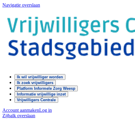
Navigatie overslaan
Ik wil vrijwilliger worden
Ik zoek vrijwilligers
Platform Informele Zorg Weesp
Informatie vrijwillige inzet
Vrijwilligers Centrale
Account aanmaken
Log in
Zijbalk overslaan