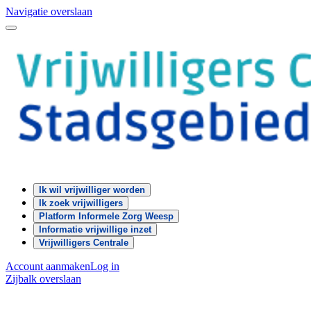
Navigatie overslaan
Ik wil vrijwilliger worden
Ik zoek vrijwilligers
Platform Informele Zorg Weesp
Informatie vrijwillige inzet
Vrijwilligers Centrale
Account aanmaken
Log in
Zijbalk overslaan