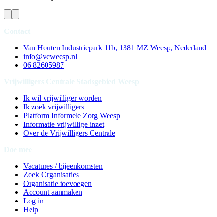
Contact
Van Houten Industriepark 11b, 1381 MZ Weesp, Nederland
info@vcweesp.nl
06 82605987
Vrijwilligers Centrale Stadsgebied Weesp
Ik wil vrijwilliger worden
Ik zoek vrijwilligers
Platform Informele Zorg Weesp
Informatie vrijwillige inzet
Over de Vrijwilligers Centrale
Doe mee
Vacatures / bijeenkomsten
Zoek Organisaties
Organisatie toevoegen
Account aanmaken
Log in
Help