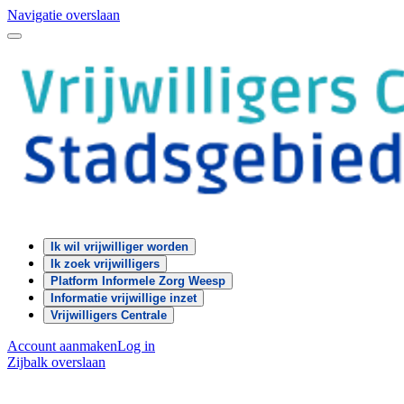
Navigatie overslaan
Ik wil vrijwilliger worden
Ik zoek vrijwilligers
Platform Informele Zorg Weesp
Informatie vrijwillige inzet
Vrijwilligers Centrale
Account aanmaken
Log in
Zijbalk overslaan