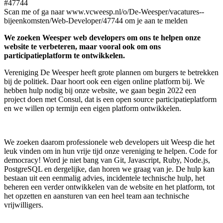
#47744
Scan me of ga naar www.vcweesp.nl/o/De-Weesper/vacatures--
bijeenkomsten/Web-Developer/47744 om je aan te melden
We zoeken Weesper web developers om ons te helpen onze
website te verbeteren, maar vooral ook om ons
participatieplatform te ontwikkelen.
Vereniging De Weesper heeft grote plannen om burgers te betrekken
bij de politiek. Daar hoort ook een eigen online platform bij. We
hebben hulp nodig bij onze website, we gaan begin 2022 een
project doen met Consul, dat is een open source participatieplatform
en we willen op termijn een eigen platform ontwikkelen.
We zoeken daarom professionele web developers uit Weesp die het
leuk vinden om in hun vrije tijd onze vereniging te helpen. Code for
democracy! Word je niet bang van Git, Javascript, Ruby, Node.js,
PostgreSQL en dergelijke, dan horen we graag van je. De hulp kan
bestaan uit een eenmalig advies, incidentele technische hulp, het
beheren een verder ontwikkelen van de website en het platform, tot
het opzetten en aansturen van een heel team aan technische
vrijwilligers.