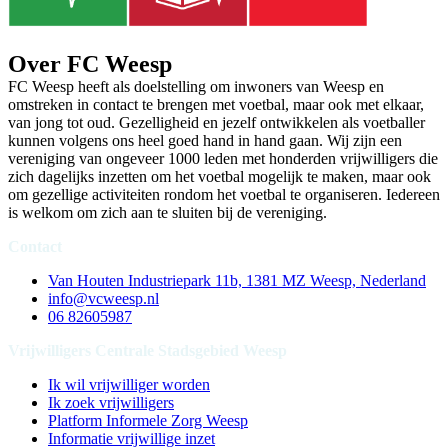
Over FC Weesp
FC Weesp heeft als doelstelling om inwoners van Weesp en
omstreken in contact te brengen met voetbal, maar ook met elkaar,
van jong tot oud. Gezelligheid en jezelf ontwikkelen als voetballer
kunnen volgens ons heel goed hand in hand gaan. Wij zijn een
vereniging van ongeveer 1000 leden met honderden vrijwilligers die
zich dagelijks inzetten om het voetbal mogelijk te maken, maar ook
om gezellige activiteiten rondom het voetbal te organiseren. Iedereen
is welkom om zich aan te sluiten bij de vereniging.
Contact
Van Houten Industriepark 11b, 1381 MZ Weesp, Nederland
info@vcweesp.nl
06 82605987
Vrijwilligers Centrale Stadsgebied Weesp
Ik wil vrijwilliger worden
Ik zoek vrijwilligers
Platform Informele Zorg Weesp
Informatie vrijwillige inzet