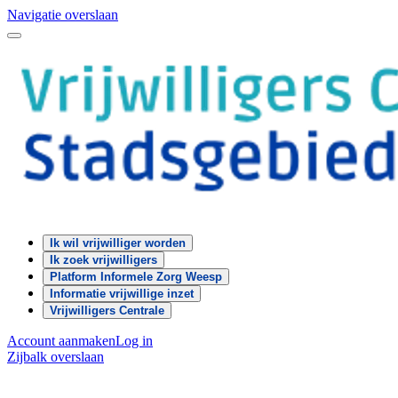
Navigatie overslaan
Ik wil vrijwilliger worden
Ik zoek vrijwilligers
Platform Informele Zorg Weesp
Informatie vrijwillige inzet
Vrijwilligers Centrale
Account aanmaken
Log in
Zijbalk overslaan