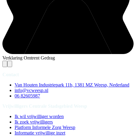
Verklaring Omtrent Gedrag
Contact
Van Houten Industriepark 11b, 1381 MZ Weesp, Nederland
info@vcweesp.nl
06 82605987
Vrijwilligers Centrale Stadsgebied Weesp
Ik wil vrijwilliger worden
Ik zoek vrijwilligers
Platform Informele Zorg Weesp
Informatie vrijwillige inzet