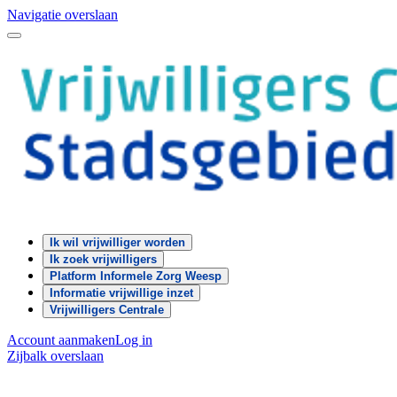
Navigatie overslaan
Ik wil vrijwilliger worden
Ik zoek vrijwilligers
Platform Informele Zorg Weesp
Informatie vrijwillige inzet
Vrijwilligers Centrale
Account aanmaken
Log in
Zijbalk overslaan