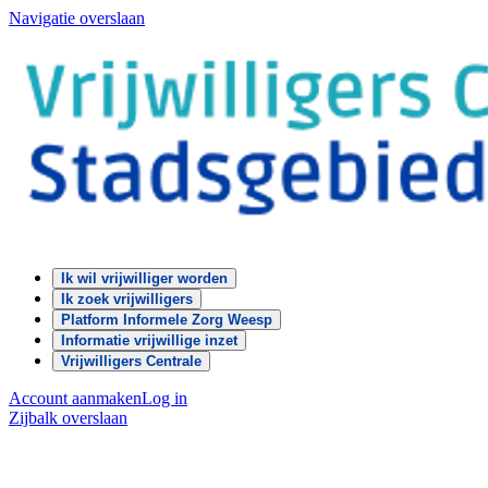
Navigatie overslaan
Ik wil vrijwilliger worden
Ik zoek vrijwilligers
Platform Informele Zorg Weesp
Informatie vrijwillige inzet
Vrijwilligers Centrale
Account aanmaken
Log in
Zijbalk overslaan