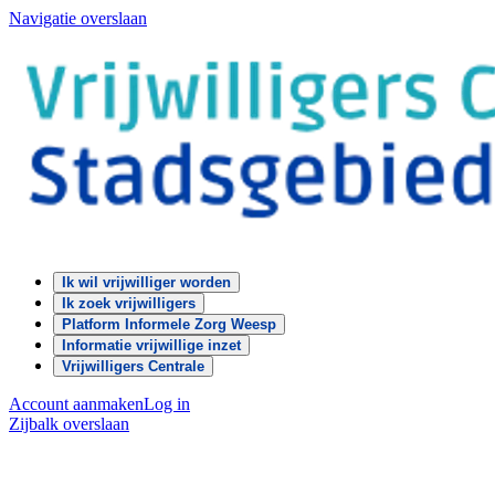
Navigatie overslaan
Ik wil vrijwilliger worden
Ik zoek vrijwilligers
Platform Informele Zorg Weesp
Informatie vrijwillige inzet
Vrijwilligers Centrale
Account aanmaken
Log in
Zijbalk overslaan