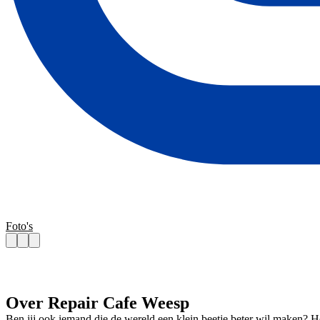
Foto's
Over Repair Cafe Weesp
Ben jij ook iemand die de wereld een klein beetje beter wil maken? 