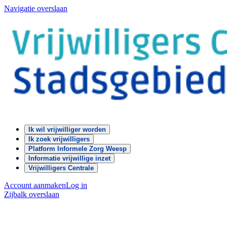
Navigatie overslaan
Ik wil vrijwilliger worden
Ik zoek vrijwilligers
Platform Informele Zorg Weesp
Informatie vrijwillige inzet
Vrijwilligers Centrale
Account aanmaken
Log in
Zijbalk overslaan