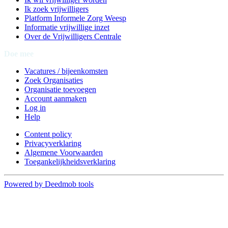
Ik zoek vrijwilligers
Platform Informele Zorg Weesp
Informatie vrijwillige inzet
Over de Vrijwilligers Centrale
Doe mee
Vacatures / bijeenkomsten
Zoek Organisaties
Organisatie toevoegen
Account aanmaken
Log in
Help
Content policy
Privacyverklaring
Algemene Voorwaarden
Toegankelijkheidsverklaring
Powered by Deedmob tools