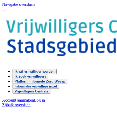
Navigatie overslaan
Ik wil vrijwilliger worden
Ik zoek vrijwilligers
Platform Informele Zorg Weesp
Informatie vrijwillige inzet
Vrijwilligers Centrale
Account aanmaken
Log in
Zijbalk overslaan