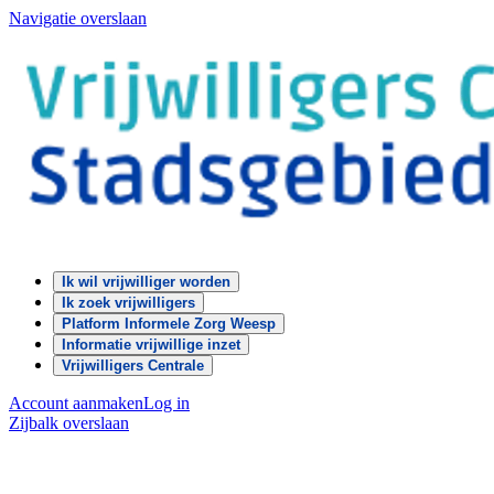
Navigatie overslaan
Ik wil vrijwilliger worden
Ik zoek vrijwilligers
Platform Informele Zorg Weesp
Informatie vrijwillige inzet
Vrijwilligers Centrale
Account aanmaken
Log in
Zijbalk overslaan