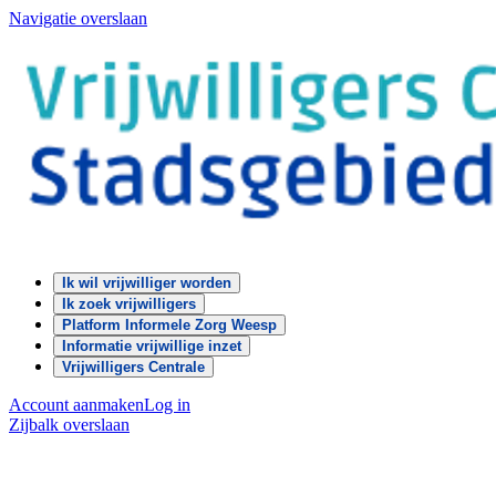
Navigatie overslaan
Ik wil vrijwilliger worden
Ik zoek vrijwilligers
Platform Informele Zorg Weesp
Informatie vrijwillige inzet
Vrijwilligers Centrale
Account aanmaken
Log in
Zijbalk overslaan