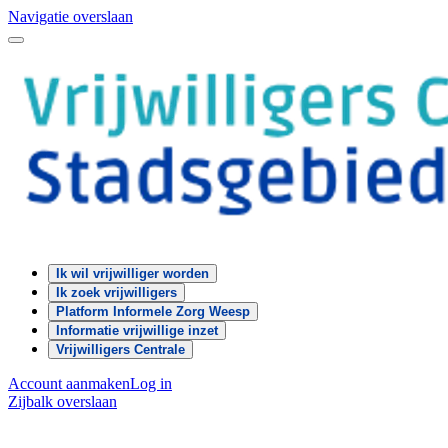
Navigatie overslaan
Ik wil vrijwilliger worden
Ik zoek vrijwilligers
Platform Informele Zorg Weesp
Informatie vrijwillige inzet
Vrijwilligers Centrale
Account aanmaken
Log in
Zijbalk overslaan