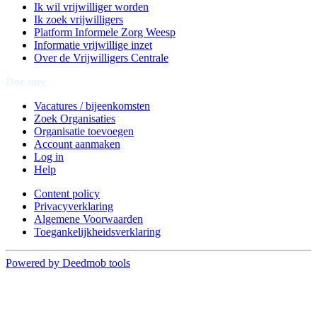
Ik wil vrijwilliger worden
Ik zoek vrijwilligers
Platform Informele Zorg Weesp
Informatie vrijwillige inzet
Over de Vrijwilligers Centrale
Doe mee
Vacatures / bijeenkomsten
Zoek Organisaties
Organisatie toevoegen
Account aanmaken
Log in
Help
Content policy
Privacyverklaring
Algemene Voorwaarden
Toegankelijkheidsverklaring
Powered by Deedmob tools