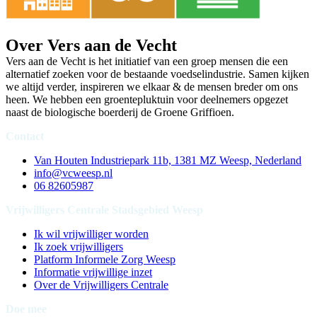
Over Vers aan de Vecht
Vers aan de Vecht is het initiatief van een groep mensen die een
alternatief zoeken voor de bestaande voedselindustrie. Samen kijken
we altijd verder, inspireren we elkaar & de mensen breder om ons
heen. We hebben een groentepluktuin voor deelnemers opgezet
naast de biologische boerderij de Groene Griffioen.
Contact
Van Houten Industriepark 11b, 1381 MZ Weesp, Nederland
info@vcweesp.nl
06 82605987
Vrijwilligers Centrale Stadsgebied Weesp
Ik wil vrijwilliger worden
Ik zoek vrijwilligers
Platform Informele Zorg Weesp
Informatie vrijwillige inzet
Over de Vrijwilligers Centrale
Doe mee