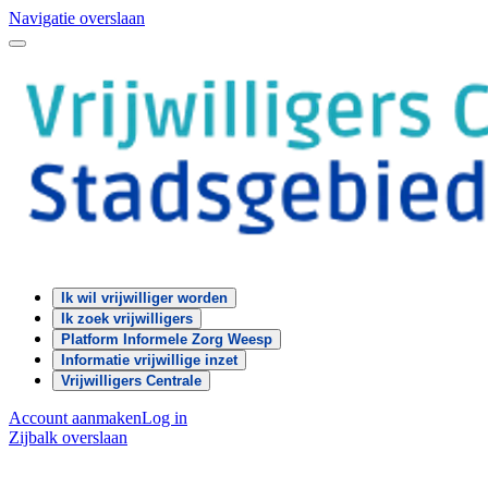
Navigatie overslaan
Ik wil vrijwilliger worden
Ik zoek vrijwilligers
Platform Informele Zorg Weesp
Informatie vrijwillige inzet
Vrijwilligers Centrale
Account aanmaken
Log in
Zijbalk overslaan