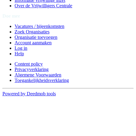
Informatie vrijwillige inzet
Over de Vrijwilligers Centrale
Doe mee
Vacatures / bijeenkomsten
Zoek Organisaties
Organisatie toevoegen
Account aanmaken
Log in
Help
Content policy
Privacyverklaring
Algemene Voorwaarden
Toegankelijkheidsverklaring
Powered by Deedmob tools