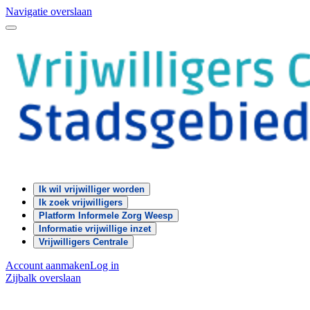
Navigatie overslaan
Ik wil vrijwilliger worden
Ik zoek vrijwilligers
Platform Informele Zorg Weesp
Informatie vrijwillige inzet
Vrijwilligers Centrale
Account aanmaken
Log in
Zijbalk overslaan