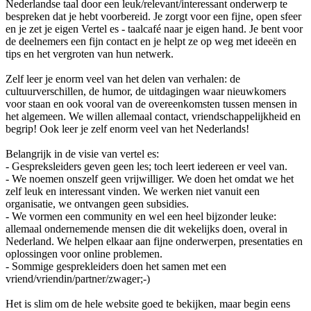
Nederlandse taal door een leuk/relevant/interessant onderwerp te
bespreken dat je hebt voorbereid. Je zorgt voor een fijne, open sfeer
en je zet je eigen Vertel es - taalcafé naar je eigen hand. Je bent voor
de deelnemers een fijn contact en je helpt ze op weg met ideeën en
tips en het vergroten van hun netwerk.
Zelf leer je enorm veel van het delen van verhalen: de
cultuurverschillen, de humor, de uitdagingen waar nieuwkomers
voor staan en ook vooral van de overeenkomsten tussen mensen in
het algemeen. We willen allemaal contact, vriendschappelijkheid en
begrip! Ook leer je zelf enorm veel van het Nederlands!
Belangrijk in de visie van vertel es:
- Gespreksleiders geven geen les; toch leert iedereen er veel van.
- We noemen onszelf geen vrijwilliger. We doen het omdat we het
zelf leuk en interessant vinden. We werken niet vanuit een
organisatie, we ontvangen geen subsidies.
- We vormen een community en wel een heel bijzonder leuke:
allemaal ondernemende mensen die dit wekelijks doen, overal in
Nederland. We helpen elkaar aan fijne onderwerpen, presentaties en
oplossingen voor online problemen.
- Sommige gesprekleiders doen het samen met een
vriend/vriendin/partner/zwager;-)
Het is slim om de hele website goed te bekijken, maar begin eens