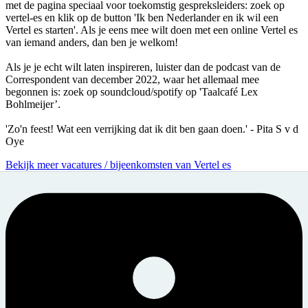
met de pagina speciaal voor toekomstig gespreksleiders: zoek op
vertel-es en klik op de button 'Ik ben Nederlander en ik wil een
Vertel es starten'. Als je eens mee wilt doen met een online Vertel es
van iemand anders, dan ben je welkom!
Als je je echt wilt laten inspireren, luister dan de podcast van de
Correspondent van december 2022, waar het allemaal mee
begonnen is: zoek op soundcloud/spotify op 'Taalcafé Lex
Bohlmeijer’.
'Zo'n feest! Wat een verrijking dat ik dit ben gaan doen.' - Pita S v d
Oye
Bekijk meer vacatures / bijeenkomsten van Vertel es