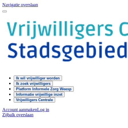
Navigatie overslaan
Ik wil vrijwilliger worden
Ik zoek vrijwilligers
Platform Informele Zorg Weesp
Informatie vrijwillige inzet
Vrijwilligers Centrale
Account aanmaken
Log in
Zijbalk overslaan