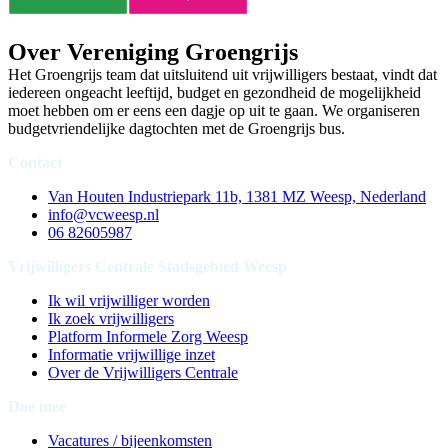
Over Vereniging Groengrijs
Het Groengrijs team dat uitsluitend uit vrijwilligers bestaat, vindt dat
iedereen ongeacht leeftijd, budget en gezondheid de mogelijkheid
moet hebben om er eens een dagje op uit te gaan. We organiseren
budgetvriendelijke dagtochten met de Groengrijs bus.
Contact
Van Houten Industriepark 11b, 1381 MZ Weesp, Nederland
info@vcweesp.nl
06 82605987
Vrijwilligers Centrale Stadsgebied Weesp
Ik wil vrijwilliger worden
Ik zoek vrijwilligers
Platform Informele Zorg Weesp
Informatie vrijwillige inzet
Over de Vrijwilligers Centrale
Doe mee
Vacatures / bijeenkomsten