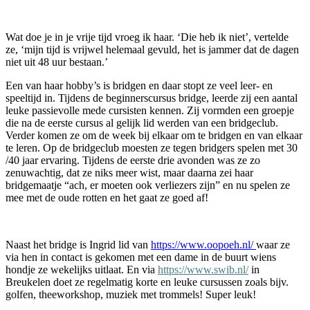
Wat doe je in je vrije tijd vroeg ik haar. ‘Die heb ik niet’, vertelde
ze, ‘mijn tijd is vrijwel helemaal gevuld, het is jammer dat de dagen
niet uit 48 uur bestaan.’
Een van haar hobby’s is bridgen en daar stopt ze veel leer- en
speeltijd in. Tijdens de beginnerscursus bridge, leerde zij een aantal
leuke passievolle mede cursisten kennen. Zij vormden een groepje
die na de eerste cursus al gelijk lid werden van een bridgeclub.
Verder komen ze om de week bij elkaar om te bridgen en van elkaar
te leren. Op de bridgeclub moesten ze tegen bridgers spelen met 30
/40 jaar ervaring. Tijdens de eerste drie avonden was ze zo
zenuwachtig, dat ze niks meer wist, maar daarna zei haar
bridgemaatje “ach, er moeten ook verliezers zijn” en nu spelen ze
mee met de oude rotten en het gaat ze goed af!
Naast het bridge is Ingrid lid van
https://www.oopoeh.nl/
waar ze
via hen in contact is gekomen met een dame in de buurt wiens
hondje ze wekelijks uitlaat. En via
https://www.swib.nl/
in
Breukelen doet ze regelmatig korte en leuke cursussen zoals bijv.
golfen, theeworkshop, muziek met trommels! Super leuk!