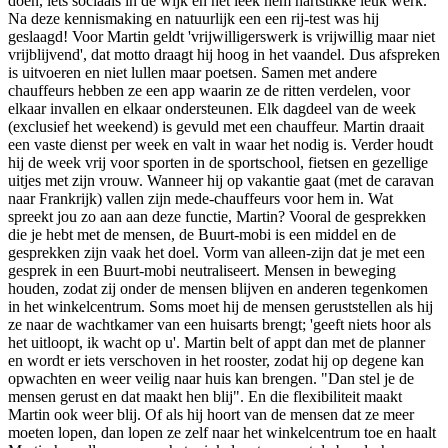
doen, iets sociaals in de wijk en het leek hem hartstikke leuk werk.
Na deze kennismaking en natuurlijk een een rij-test was hij
geslaagd! Voor Martin geldt 'vrijwilligerswerk is vrijwillig maar niet
vrijblijvend', dat motto draagt hij hoog in het vaandel. Dus afspreken
is uitvoeren en niet lullen maar poetsen. Samen met andere
chauffeurs hebben ze een app waarin ze de ritten verdelen, voor
elkaar invallen en elkaar ondersteunen. Elk dagdeel van de week
(exclusief het weekend) is gevuld met een chauffeur. Martin draait
een vaste dienst per week en valt in waar het nodig is. Verder houdt
hij de week vrij voor sporten in de sportschool, fietsen en gezellige
uitjes met zijn vrouw. Wanneer hij op vakantie gaat (met de caravan
naar Frankrijk) vallen zijn mede-chauffeurs voor hem in. Wat
spreekt jou zo aan aan deze functie, Martin? Vooral de gesprekken
die je hebt met de mensen, de Buurt-mobi is een middel en de
gesprekken zijn vaak het doel. Vorm van alleen-zijn dat je met een
gesprek in een Buurt-mobi neutraliseert. Mensen in beweging
houden, zodat zij onder de mensen blijven en anderen tegenkomen
in het winkelcentrum. Soms moet hij de mensen geruststellen als hij
ze naar de wachtkamer van een huisarts brengt; 'geeft niets hoor als
het uitloopt, ik wacht op u'. Martin belt of appt dan met de planner
en wordt er iets verschoven in het rooster, zodat hij op degene kan
opwachten en weer veilig naar huis kan brengen. "Dan stel je de
mensen gerust en dat maakt hen blij". En die flexibiliteit maakt
Martin ook weer blij. Of als hij hoort van de mensen dat ze meer
moeten lopen, dan lopen ze zelf naar het winkelcentrum toe en haalt