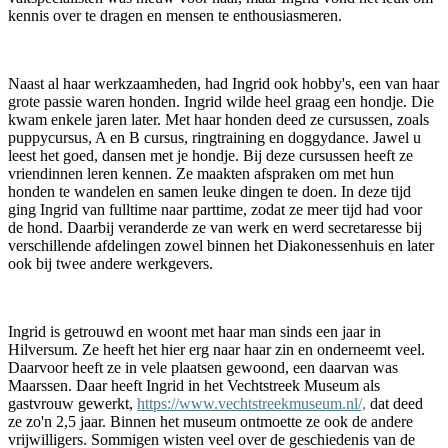
kennis over te dragen en mensen te enthousiasmeren.
Naast al haar werkzaamheden, had Ingrid ook hobby's, een van haar
grote passie waren honden. Ingrid wilde heel graag een hondje. Die
kwam enkele jaren later. Met haar honden deed ze cursussen, zoals
puppycursus, A en B cursus, ringtraining en doggydance. Jawel u
leest het goed, dansen met je hondje. Bij deze cursussen heeft ze
vriendinnen leren kennen. Ze maakten afspraken om met hun
honden te wandelen en samen leuke dingen te doen. In deze tijd
ging Ingrid van fulltime naar parttime, zodat ze meer tijd had voor
de hond. Daarbij veranderde ze van werk en werd secretaresse bij
verschillende afdelingen zowel binnen het Diakonessenhuis en later
ook bij twee andere werkgevers.
Ingrid is getrouwd en woont met haar man sinds een jaar in
Hilversum. Ze heeft het hier erg naar haar zin en onderneemt veel.
Daarvoor heeft ze in vele plaatsen gewoond, een daarvan was
Maarssen. Daar heeft Ingrid in het Vechtstreek Museum als
gastvrouw gewerkt,
https://www.vechtstreekmuseum.nl/,
dat deed
ze zo'n 2,5 jaar. Binnen het museum ontmoette ze ook de andere
vrijwilligers. Sommigen wisten veel over de geschiedenis van de