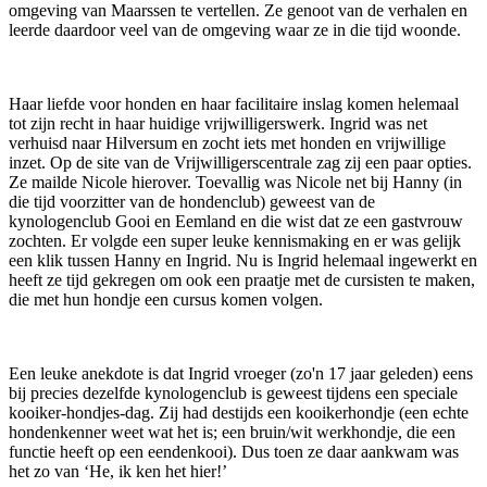
omgeving van Maarssen te vertellen. Ze genoot van de verhalen en
leerde daardoor veel van de omgeving waar ze in die tijd woonde.
Haar liefde voor honden en haar facilitaire inslag komen helemaal
tot zijn recht in haar huidige vrijwilligerswerk. Ingrid was net
verhuisd naar Hilversum en zocht iets met honden en vrijwillige
inzet. Op de site van de Vrijwilligerscentrale zag zij een paar opties.
Ze mailde Nicole hierover. Toevallig was Nicole net bij Hanny (in
die tijd voorzitter van de hondenclub) geweest van de
kynologenclub Gooi en Eemland en die wist dat ze een gastvrouw
zochten. Er volgde een super leuke kennismaking en er was gelijk
een klik tussen Hanny en Ingrid. Nu is Ingrid helemaal ingewerkt en
heeft ze tijd gekregen om ook een praatje met de cursisten te maken,
die met hun hondje een cursus komen volgen.
Een leuke anekdote is dat Ingrid vroeger (zo'n 17 jaar geleden) eens
bij precies dezelfde kynologenclub is geweest tijdens een speciale
kooiker-hondjes-dag. Zij had destijds een kooikerhondje (een echte
hondenkenner weet wat het is; een bruin/wit werkhondje, die een
functie heeft op een eendenkooi). Dus toen ze daar aankwam was
het zo van ‘He, ik ken het hier!’