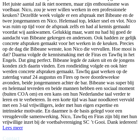
Het juiste aantal zal ik niet noemen, maar zijn enthousiasme was
voelbaar. Nico, zou je weer willen werken in een professionele
keuken? Dezelfde week volgde er een afspraak met Bibeane en de
twee jongemannen en Nico. Helemaal top, lekker snel en vlot. Nico
was ruim op tijd voor de afspraak zelfs en had al kennis gemaakt
voordat wij aankwamen. Gelukkig maar, want nu had hij goed de
aandacht van Bibeane gekregen en andersom. Ook hadden ze gelijk
concrete afspraken gemaakt voor het werken in de keuken. Precies
op de dag die Bibeane wenste, kon Nico die vervullen. Hoe mooi is
dat? Daarna volgde de kennismaking met de Firas en Tawfiq in het
Engels. Dat ging perfect. Bibeane legde de zaken uit en de jongens
konden zich daarin vinden. Een rondleiding volgde en ook hier
werden concrete afspraken gemaakt. Tawfiq gaat werken op de
zaterdag vanaf 24 augustus en Fires op twee doordeweekse
avonden, beide jongemannen achter de bar. Bibeane was super blij
en helemaal tevreden en beide mannen hebben een sociaal moment
(buiten COA om) en een kans om hun Nederlandse taal verder te
leren en te verbeteren. In een korte tijd was haar noodkreet vervuld
met een 3-tal vrijwilligers, ieder met hun eigen expertise en
intrinsieke motivatie. En daarmee is de basis gelegd voor een
vreugdevolle samenwerking. Nico, Tawfiq en Firas zijn blij met hun
vrijwillige inzet bij de voetbalvereniging SC ’t Gooi. Dank iedereen!
Lees meer
Contact