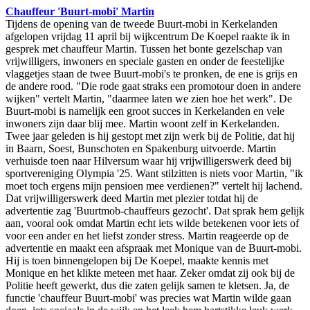
Chauffeur 'Buurt-mobi' Martin
Tijdens de opening van de tweede Buurt-mobi in Kerkelanden
afgelopen vrijdag 11 april bij wijkcentrum De Koepel raakte ik in
gesprek met chauffeur Martin. Tussen het bonte gezelschap van
vrijwilligers, inwoners en speciale gasten en onder de feestelijke
vlaggetjes staan de twee Buurt-mobi's te pronken, de ene is grijs en
de andere rood. "Die rode gaat straks een promotour doen in andere
wijken" vertelt Martin, "daarmee laten we zien hoe het werk". De
Buurt-mobi is namelijk een groot succes in Kerkelanden en vele
inwoners zijn daar blij mee. Martin woont zelf in Kerkelanden.
Twee jaar geleden is hij gestopt met zijn werk bij de Politie, dat hij
in Baarn, Soest, Bunschoten en Spakenburg uitvoerde. Martin
verhuisde toen naar Hilversum waar hij vrijwilligerswerk deed bij
sportvereniging Olympia '25. Want stilzitten is niets voor Martin, "ik
moet toch ergens mijn pensioen mee verdienen?" vertelt hij lachend.
Dat vrijwilligerswerk deed Martin met plezier totdat hij de
advertentie zag 'Buurtmob-chauffeurs gezocht'. Dat sprak hem gelijk
aan, vooral ook omdat Martin echt iets wilde betekenen voor iets of
voor een ander en het liefst zonder stress. Martin reageerde op de
advertentie en maakt een afspraak met Monique van de Buurt-mobi.
Hij is toen binnengelopen bij De Koepel, maakte kennis met
Monique en het klikte meteen met haar. Zeker omdat zij ook bij de
Politie heeft gewerkt, dus die zaten gelijk samen te kletsen. Ja, de
functie 'chauffeur Buurt-mobi' was precies wat Martin wilde gaan