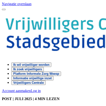
Navigatie overslaan
Ik wil vrijwilliger worden
Ik zoek vrijwilligers
Platform Informele Zorg Weesp
Informatie vrijwillige inzet
Vrijwilligers Centrale
Account aanmaken
Log in
POST
| JULI 2025
|
4 MIN LEZEN