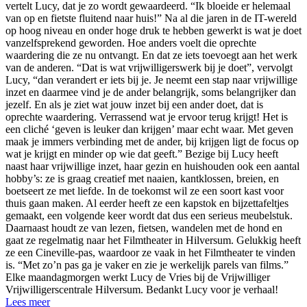
vertelt Lucy, dat je zo wordt gewaardeerd. “Ik bloeide er helemaal
van op en fietste fluitend naar huis!” Na al die jaren in de IT-wereld
op hoog niveau en onder hoge druk te hebben gewerkt is wat je doet
vanzelfsprekend geworden. Hoe anders voelt die oprechte
waardering die ze nu ontvangt. En dat ze iets toevoegt aan het werk
van de anderen. “Dat is wat vrijwilligerswerk bij je doet”, vervolgt
Lucy, “dan verandert er iets bij je. Je neemt een stap naar vrijwillige
inzet en daarmee vind je de ander belangrijk, soms belangrijker dan
jezelf. En als je ziet wat jouw inzet bij een ander doet, dat is
oprechte waardering. Verrassend wat je ervoor terug krijgt! Het is
een cliché ‘geven is leuker dan krijgen’ maar echt waar. Met geven
maak je immers verbinding met de ander, bij krijgen ligt de focus op
wat je krijgt en minder op wie dat geeft.” Bezige bij Lucy heeft
naast haar vrijwillige inzet, haar gezin en huishouden ook een aantal
hobby’s: ze is graag creatief met naaien, kantklossen, breien, en
boetseert ze met liefde. In de toekomst wil ze een soort kast voor
thuis gaan maken. Al eerder heeft ze een kapstok en bijzettafeltjes
gemaakt, een volgende keer wordt dat dus een serieus meubelstuk.
Daarnaast houdt ze van lezen, fietsen, wandelen met de hond en
gaat ze regelmatig naar het Filmtheater in Hilversum. Gelukkig heeft
ze een Cineville-pas, waardoor ze vaak in het Filmtheater te vinden
is. “Met zo’n pas ga je vaker en zie je werkelijk parels van films.”
Elke maandagmorgen werkt Lucy de Vries bij de Vrijwilliger
Vrijwilligerscentrale Hilversum. Bedankt Lucy voor je verhaal!
Lees meer