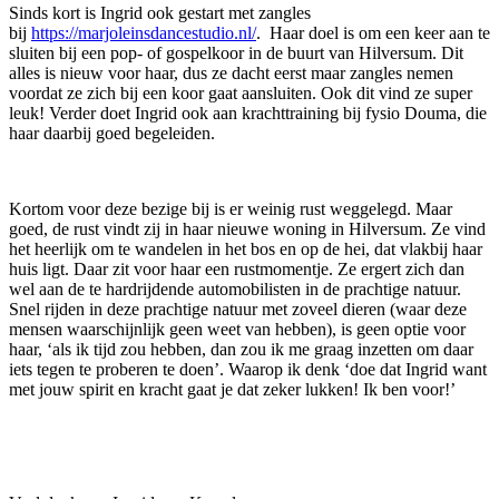
Sinds kort is Ingrid ook gestart met zangles
bij
https://marjoleinsdancestudio.nl/
. Haar doel is om een keer aan te
sluiten bij een pop- of gospelkoor in de buurt van Hilversum. Dit
alles is nieuw voor haar, dus ze dacht eerst maar zangles nemen
voordat ze zich bij een koor gaat aansluiten. Ook dit vind ze super
leuk! Verder doet Ingrid ook aan krachttraining bij fysio Douma, die
haar daarbij goed begeleiden.
Kortom voor deze bezige bij is er weinig rust weggelegd. Maar
goed, de rust vindt zij in haar nieuwe woning in Hilversum. Ze vind
het heerlijk om te wandelen in het bos en op de hei, dat vlakbij haar
huis ligt. Daar zit voor haar een rustmomentje. Ze ergert zich dan
wel aan de te hardrijdende automobilisten in de prachtige natuur.
Snel rijden in deze prachtige natuur met zoveel dieren (waar deze
mensen waarschijnlijk geen weet van hebben), is geen optie voor
haar, ‘als ik tijd zou hebben, dan zou ik me graag inzetten om daar
iets tegen te proberen te doen’. Waarop ik denk ‘doe dat Ingrid want
met jouw spirit en kracht gaat je dat zeker lukken! Ik ben voor!’