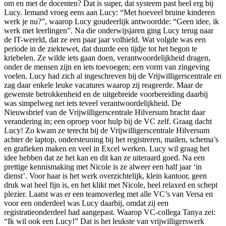
om en met de docenten? Dat is super, dat systeem past heel erg bij
Lucy. Iemand vroeg eens aan Lucy: “Met hoeveel bruine kinderen
werk je nu?”, waarop Lucy goudeerlijk antwoordde: “Geen idee, ik
werk met leerlingen”. Na die onderwijsjaren ging Lucy terug naar
de IT-wereld, dat ze een paar jaar volhield. Wat volgde was een
periode in de ziektewet, dat duurde een tijdje tot het begon te
kriebelen. Ze wilde iets gaan doen, verantwoordelijkheid dragen,
onder de mensen zijn en iets toevoegen; een vorm van zingeving
voelen. Lucy had zich al ingeschreven bij de Vrijwilligerscentrale en
zag daar enkele leuke vacatures waarop zij reageerde. Maar de
gewenste betrokkenheid en de uitgebreide voorbereiding daarbij
was simpelweg net iets teveel verantwoordelijkheid. De
Nieuwsbrief van de Vrijwilligerscentrale Hilversum bracht daar
verandering in; een oproep voor hulp bij de VC zelf. Graag dacht
Lucy! Zo kwam ze terecht bij de Vrijwilligerscentrale Hilversum
achter de laptop, ondersteuning bij het registreren, mailen, schema’s
en grafieken maken en veel in Excel werken. Lucy wil graag het
idee hebben dat ze het kan en dit kan ze uiteraard goed. Na een
prettige kennismaking met Nicole is ze alweer een half jaar ‘in
dienst’. Voor haar is het werk overzichtelijk, klein kantoor, geen
druk wat heel fijn is, en het klikt met Nicole, heel relaxed en schept
plezier. Laatst was er een teamoverleg met alle VC’s van Versa en
voor een onderdeel was Lucy daarbij, omdat zij een
registratieonderdeel had aangepast. Waarop VC-collega Tanya zei:
“Ik wil ook een Lucy!” Dat is het leukste van vrijwilligerswerk