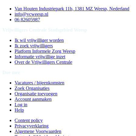
Van Houten Industriepark 11b, 1381 MZ Weesp, Nederland
info@vcweesp.nl
06 82605987
Vrijwilligers Centrale Stadsgebied Weesp
Ik wil vrijwilliger worden
Ik zoek vrijwilligers
Platform Informele Zorg Weesp
Informatie vrijwillige inzet
Over de Vrijwilligers Centrale
Doe mee
Vacatures / bijeenkomsten
Zoek Organisaties
Organisatie toevoegen
Account aanmaken
Log in
Help
Content policy
Privacyverklaring
Algemene Voorwaarden