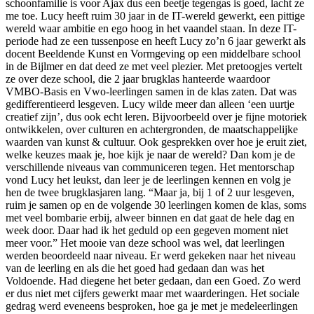
schoonfamilie is voor Ajax dus een beetje tegengas is goed, lacht ze
me toe. Lucy heeft ruim 30 jaar in de IT-wereld gewerkt, een pittige
wereld waar ambitie en ego hoog in het vaandel staan. In deze IT-
periode had ze een tussenpose en heeft Lucy zo’n 6 jaar gewerkt als
docent Beeldende Kunst en Vormgeving op een middelbare school
in de Bijlmer en dat deed ze met veel plezier. Met pretoogjes vertelt
ze over deze school, die 2 jaar brugklas hanteerde waardoor
VMBO-Basis en Vwo-leerlingen samen in de klas zaten. Dat was
gedifferentieerd lesgeven. Lucy wilde meer dan alleen ‘een uurtje
creatief zijn’, dus ook echt leren. Bijvoorbeeld over je fijne motoriek
ontwikkelen, over culturen en achtergronden, de maatschappelijke
waarden van kunst & cultuur. Ook gesprekken over hoe je eruit ziet,
welke keuzes maak je, hoe kijk je naar de wereld? Dan kom je de
verschillende niveaus van communiceren tegen. Het mentorschap
vond Lucy het leukst, dan leer je de leerlingen kennen en volg je
hen de twee brugklasjaren lang. “Maar ja, bij 1 of 2 uur lesgeven,
ruim je samen op en de volgende 30 leerlingen komen de klas, soms
met veel bombarie erbij, alweer binnen en dat gaat de hele dag en
week door. Daar had ik het geduld op een gegeven moment niet
meer voor.” Het mooie van deze school was wel, dat leerlingen
werden beoordeeld naar niveau. Er werd gekeken naar het niveau
van de leerling en als die het goed had gedaan dan was het
Voldoende. Had diegene het beter gedaan, dan een Goed. Zo werd
er dus niet met cijfers gewerkt maar met waarderingen. Het sociale
gedrag werd eveneens besproken, hoe ga je met je medeleerlingen