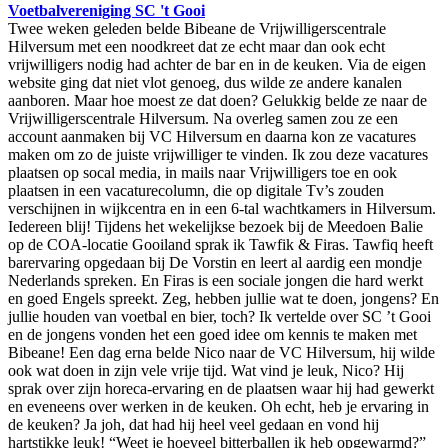
Voetbalvereniging SC 't Gooi
Twee weken geleden belde Bibeane de Vrijwilligerscentrale
Hilversum met een noodkreet dat ze echt maar dan ook echt
vrijwilligers nodig had achter de bar en in de keuken. Via de eigen
website ging dat niet vlot genoeg, dus wilde ze andere kanalen
aanboren. Maar hoe moest ze dat doen? Gelukkig belde ze naar de
Vrijwilligerscentrale Hilversum. Na overleg samen zou ze een
account aanmaken bij VC Hilversum en daarna kon ze vacatures
maken om zo de juiste vrijwilliger te vinden. Ik zou deze vacatures
plaatsen op socal media, in mails naar Vrijwilligers toe en ook
plaatsen in een vacaturecolumn, die op digitale Tv’s zouden
verschijnen in wijkcentra en in een 6-tal wachtkamers in Hilversum.
Iedereen blij! Tijdens het wekelijkse bezoek bij de Meedoen Balie
op de COA-locatie Gooiland sprak ik Tawfik & Firas. Tawfiq heeft
barervaring opgedaan bij De Vorstin en leert al aardig een mondje
Nederlands spreken. En Firas is een sociale jongen die hard werkt
en goed Engels spreekt. Zeg, hebben jullie wat te doen, jongens? En
jullie houden van voetbal en bier, toch? Ik vertelde over SC ’t Gooi
en de jongens vonden het een goed idee om kennis te maken met
Bibeane! Een dag erna belde Nico naar de VC Hilversum, hij wilde
ook wat doen in zijn vele vrije tijd. Wat vind je leuk, Nico? Hij
sprak over zijn horeca-ervaring en de plaatsen waar hij had gewerkt
en eveneens over werken in de keuken. Oh echt, heb je ervaring in
de keuken? Ja joh, dat had hij heel veel gedaan en vond hij
hartstikke leuk! “Weet je hoeveel bitterballen ik heb opgewarmd?”