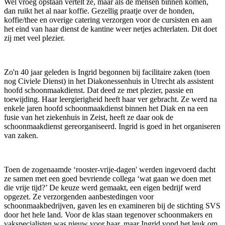
Wel vroeg opstaan vertelt ze, maar als de mensen binnen komen,
dan ruikt het al naar koffie. Gezellig praatje over de honden,
koffie/thee en overige catering verzorgen voor de cursisten en aan
het eind van haar dienst de kantine weer netjes achterlaten. Dit doet
zij met veel plezier.
Zo'n 40 jaar geleden is Ingrid begonnen bij facilitaire zaken (toen
nog Civiele Dienst) in het Diakonessenhuis in Utrecht als assistent
hoofd schoonmaakdienst. Dat deed ze met plezier, passie en
toewijding. Haar leergierigheid heeft haar ver gebracht. Ze werd na
enkele jaren hoofd schoonmaakdienst binnen het Diak en na een
fusie van het ziekenhuis in Zeist, heeft ze daar ook de
schoonmaakdienst gereorganiseerd. Ingrid is goed in het organiseren
van zaken.
Toen de zogenaamde ‘rooster-vrije-dagen' werden ingevoerd dacht
ze samen met een goed bevriende collega ‘wat gaan we doen met
die vrije tijd?’ De keuze werd gemaakt, een eigen bedrijf werd
opgezet. Ze verzorgenden aanbestedingen voor
schoonmaakbedrijven, gaven les en examineren bij de stichting SVS
door het hele land. Voor de klas staan tegenover schoonmakers en
vakspecialisten was nieuw voor haar, maar Ingrid vond het leuk om