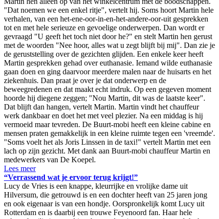
Martin hen alleen op van het winkelcentrum met de boodschappen.
"Dat noemen we een enkel ritje", vertelt hij. Soms hoort Martin hele
verhalen, van een het-ene-oor-in-en-het-andere-oor-uit gesprekken
tot en met hele serieuze en gevoelige onderwerpen. Dan wordt er
gevraagd "U geeft het toch niet door he?" en stelt Martin hen gerust
met de woorden "Nee hoor, alles wat u zegt blijft bij mij". Dan zie je
de geruststelling over de gezichten glijden. Een enkele keer heeft
Martin gesprekken gehad over euthanasie. Iemand wilde euthanasie
gaan doen en ging daarvoor meerdere malen naar de huisarts en het
ziekenhuis. Dan praat je over je dat onderwerp en de
beweegredenen en dat maakt echt indruk. Op een gegeven moment
hoorde hij diegene zeggen; "Nou Martin, dit was de laatste keer".
Dat blijft dan hangen, vertelt Martin. Martin vindt het chauffeur
werk dankbaar en doet het met veel plezier. Na een middag is hij
vermoeid maar tevreden. De Buurt-mobi heeft een kleine cabine en
mensen praten gemakkelijk in een kleine ruimte tegen een 'vreemde'.
"Soms voelt het als Joris Linssen in de taxi!" vertelt Martin met een
lach op zijn gezicht. Met dank aan Buurt-mobi chauffeur Martin en
medewerkers van De Koepel.
Lees meer
“Verrassend wat je ervoor terug krijgt!”
Lucy de Vries is een knappe, kleurrijke en vrolijke dame uit
Hilversum, die getrouwd is en een dochter heeft van 25 jaren jong
en ook eigenaar is van een hondje. Oorspronkelijk komt Lucy uit
Rotterdam en is daarbij een trouwe Feyenoord fan. Haar hele