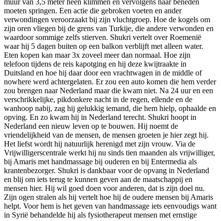
muur van 3,5 meter heen klimmen en vervolgens naar beneden
moeten springen. Een actie die gebroken voeten en ander
verwondingen veroorzaakt bij zijn vluchtgroep. Hoe de kogels om
zijn oren vliegen bij de grens van Turkije, die andere verwonden en
waardoor sommige zelfs stierven. Shukri vertelt over Roemenië
waar hij 5 dagen buiten op een balkon verblijft met alleen water.
Eten kopen kan maar 3x zoveel meer dan normaal. Hoe zijn
telefoon tijdens de reis kapotging en hij deze kwijtraakte in
Duitsland en hoe hij daar door een vrachtwagen in de middle of
nowhere werd achtergelaten. Er zou een auto komen die hem verder
zou brengen naar Nederland maar die kwam niet. Na 24 uur en een
verschrikkelijke, pikdonkere nacht in de regen, ellende en de
wanhoop nabij, zag hij gelukkig iemand, die hem hielp, ophaalde en
opving. En zo kwam hij in Nederland terecht. Shukri hoopt in
Nederland een nieuw leven op te bouwen. Hij noemt de
vriendelijkheid van de mensen, de mensen groeten je hier zegt hij.
Het liefst wordt hij natuurlijk herenigd met zijn vrouw. Via de
Vrijwilligerscentrale werkt hij nu sinds tien maanden als vrijwilliger,
bij Amaris met handmassage bij ouderen en bij Entermedia als
krantenbezorger. Shukri is dankbaar voor de opvang in Nederland
en blij om iets terug te kunnen geven aan de maatschappij en
mensen hier. Hij wil goed doen voor anderen, dat is zijn doel nu.
Zijn ogen stralen als hij vertelt hoe hij de oudere mensen bij Amaris
helpt. Voor hem is het geven van handmassage iets eenvoudigs want
in Syrië behandelde hij als fysiotherapeut mensen met ernstige