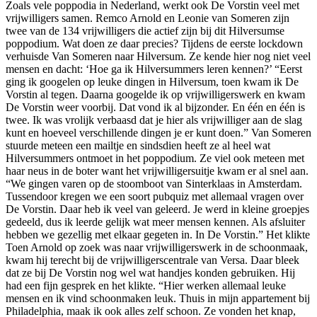
Zoals vele poppodia in Nederland, werkt ook De Vorstin veel met
vrijwilligers samen. Remco Arnold en Leonie van Someren zijn
twee van de 134 vrijwilligers die actief zijn bij dit Hilversumse
poppodium. Wat doen ze daar precies? Tijdens de eerste lockdown
verhuisde Van Someren naar Hilversum. Ze kende hier nog niet veel
mensen en dacht: ‘Hoe ga ik Hilversummers leren kennen?’ “Eerst
ging ik googelen op leuke dingen in Hilversum, toen kwam ik De
Vorstin al tegen. Daarna googelde ik op vrijwilligerswerk en kwam
De Vorstin weer voorbij. Dat vond ik al bijzonder. En één en één is
twee. Ik was vrolijk verbaasd dat je hier als vrijwilliger aan de slag
kunt en hoeveel verschillende dingen je er kunt doen.” Van Someren
stuurde meteen een mailtje en sindsdien heeft ze al heel wat
Hilversummers ontmoet in het poppodium. Ze viel ook meteen met
haar neus in de boter want het vrijwilligersuitje kwam er al snel aan.
“We gingen varen op de stoomboot van Sinterklaas in Amsterdam.
Tussendoor kregen we een soort pubquiz met allemaal vragen over
De Vorstin. Daar heb ik veel van geleerd. Je werd in kleine groepjes
gedeeld, dus ik leerde gelijk wat meer mensen kennen. Als afsluiter
hebben we gezellig met elkaar gegeten in. In De Vorstin.” Het klikte
Toen Arnold op zoek was naar vrijwilligerswerk in de schoonmaak,
kwam hij terecht bij de vrijwilligerscentrale van Versa. Daar bleek
dat ze bij De Vorstin nog wel wat handjes konden gebruiken. Hij
had een fijn gesprek en het klikte. “Hier werken allemaal leuke
mensen en ik vind schoonmaken leuk. Thuis in mijn appartement bij
Philadelphia, maak ik ook alles zelf schoon. Ze vonden het knap,