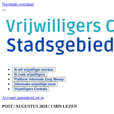
Navigatie overslaan
Ik wil vrijwilliger worden
Ik zoek vrijwilligers
Platform Informele Zorg Weesp
Informatie vrijwillige inzet
Vrijwilligers Centrale
Account aanmaken
Log in
POST
| AUGUSTUS 2024
|
1 MIN LEZEN