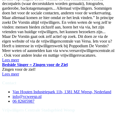
decorpaleis (waar decorstukken worden gemaakt), fotografen,
garderobe, backstagemanagers... Allemaal vrijwilligers. Sommigen
doen het voor de sociale contacten, anderen voor de werkervaring.
Maar allemaal komen ze hier omdat ze het leuk vinden.” In principe
zoekt De Vorstin altijd vrijwilligers. En velen weten de weg zelf te
vinden: mensen bieden zichzelf aan, horen het via via, het zijn
vrienden van huidige vrijwilligers, het kunnen bezoekers zijn...
Maar De Vorstin gaat ook zelf actief op zoek. Dit doen ze via de
eigen website of via de vrijwilligerscentrale van Versa. Iets voor u?
Heeft u interesse in vrijwilligerswerk bij Poppodium De Vorstin?
Meer weten of aanmelden kan via www.versavrijwilligerscentrale.nl
. Ook voor andere leuke en nuttige vrijwilligersvacatures.
Lees meer
Bedside Singer = Zingen voor de Ziel
Zingen voor de ziel!
Lees meer
Contact
Van Houten Industriepark 11b, 1381 MZ Weesp, Nederland
info@vcweesp.nl
06 82605987
Vrijwilligers Centrale Stadsgebied Weesp