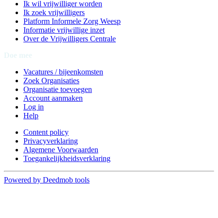
Ik wil vrijwilliger worden
Ik zoek vrijwilligers
Platform Informele Zorg Weesp
Informatie vrijwillige inzet
Over de Vrijwilligers Centrale
Doe mee
Vacatures / bijeenkomsten
Zoek Organisaties
Organisatie toevoegen
Account aanmaken
Log in
Help
Content policy
Privacyverklaring
Algemene Voorwaarden
Toegankelijkheidsverklaring
Powered by Deedmob tools