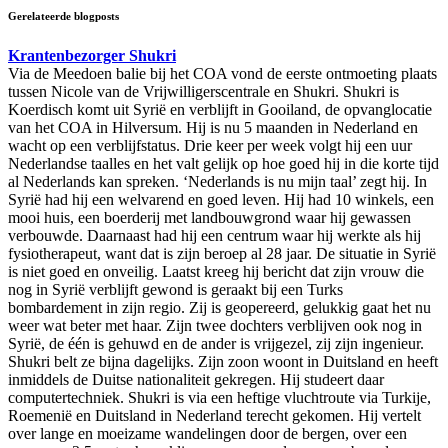
Gerelateerde blogposts
Krantenbezorger Shukri
Via de Meedoen balie bij het COA vond de eerste ontmoeting plaats
tussen Nicole van de Vrijwilligerscentrale en Shukri. Shukri is
Koerdisch komt uit Syrië en verblijft in Gooiland, de opvanglocatie
van het COA in Hilversum. Hij is nu 5 maanden in Nederland en
wacht op een verblijfstatus. Drie keer per week volgt hij een uur
Nederlandse taalles en het valt gelijk op hoe goed hij in die korte tijd
al Nederlands kan spreken. ‘Nederlands is nu mijn taal’ zegt hij. In
Syrië had hij een welvarend en goed leven. Hij had 10 winkels, een
mooi huis, een boerderij met landbouwgrond waar hij gewassen
verbouwde. Daarnaast had hij een centrum waar hij werkte als hij
fysiotherapeut, want dat is zijn beroep al 28 jaar. De situatie in Syrië
is niet goed en onveilig. Laatst kreeg hij bericht dat zijn vrouw die
nog in Syrië verblijft gewond is geraakt bij een Turks
bombardement in zijn regio. Zij is geopereerd, gelukkig gaat het nu
weer wat beter met haar. Zijn twee dochters verblijven ook nog in
Syrië, de één is gehuwd en de ander is vrijgezel, zij zijn ingenieur.
Shukri belt ze bijna dagelijks. Zijn zoon woont in Duitsland en heeft
inmiddels de Duitse nationaliteit gekregen. Hij studeert daar
computertechniek. Shukri is via een heftige vluchtroute via Turkije,
Roemenië en Duitsland in Nederland terecht gekomen. Hij vertelt
over lange en moeizame wandelingen door de bergen, over een