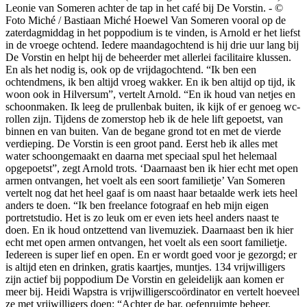
Leonie van Someren achter de tap in het café bij De Vorstin. - ©
Foto Miché / Bastiaan Miché Hoewel Van Someren vooral op de
zaterdagmiddag in het poppodium is te vinden, is Arnold er het liefst
in de vroege ochtend. Iedere maandagochtend is hij drie uur lang bij
De Vorstin en helpt hij de beheerder met allerlei facilitaire klussen.
En als het nodig is, ook op de vrijdagochtend. “Ik ben een
ochtendmens, ik ben altijd vroeg wakker. En ik ben altijd op tijd, ik
woon ook in Hilversum”, vertelt Arnold. “En ik houd van netjes en
schoonmaken. Ik leeg de prullenbak buiten, ik kijk of er genoeg wc-
rollen zijn. Tijdens de zomerstop heb ik de hele lift gepoetst, van
binnen en van buiten. Van de begane grond tot en met de vierde
verdieping. De Vorstin is een groot pand. Eerst heb ik alles met
water schoongemaakt en daarna met speciaal spul het helemaal
opgepoetst”, zegt Arnold trots. ‘Daarnaast ben ik hier echt met open
armen ontvangen, het voelt als een soort familietje’ Van Someren
vertelt nog dat het heel gaaf is om naast haar betaalde werk iets heel
anders te doen. “Ik ben freelance fotograaf en heb mijn eigen
portretstudio. Het is zo leuk om er even iets heel anders naast te
doen. En ik houd ontzettend van livemuziek. Daarnaast ben ik hier
echt met open armen ontvangen, het voelt als een soort familietje.
Iedereen is super lief en open. En er wordt goed voor je gezorgd; er
is altijd eten en drinken, gratis kaartjes, muntjes. 134 vrijwilligers
zijn actief bij poppodium De Vorstin en geleidelijk aan komen er
meer bij. Heidi Wapstra is vrijwilligerscoördinator en vertelt hoeveel
ze met vrijwilligers doen: “Achter de bar, oefenruimte beheer,