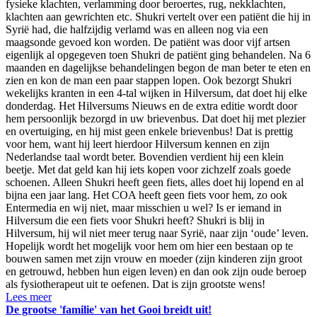
fysieke klachten, verlamming door beroertes, rug, nekklachten,
klachten aan gewrichten etc. Shukri vertelt over een patiënt die hij in
Syrië had, die halfzijdig verlamd was en alleen nog via een
maagsonde gevoed kon worden. De patiënt was door vijf artsen
eigenlijk al opgegeven toen Shukri de patiënt ging behandelen. Na 6
maanden en dagelijkse behandelingen begon de man beter te eten en
zien en kon de man een paar stappen lopen. Ook bezorgt Shukri
wekelijks kranten in een 4-tal wijken in Hilversum, dat doet hij elke
donderdag. Het Hilversums Nieuws en de extra editie wordt door
hem persoonlijk bezorgd in uw brievenbus. Dat doet hij met plezier
en overtuiging, en hij mist geen enkele brievenbus! Dat is prettig
voor hem, want hij leert hierdoor Hilversum kennen en zijn
Nederlandse taal wordt beter. Bovendien verdient hij een klein
beetje. Met dat geld kan hij iets kopen voor zichzelf zoals goede
schoenen. Alleen Shukri heeft geen fiets, alles doet hij lopend en al
bijna een jaar lang. Het COA heeft geen fiets voor hem, zo ook
Entermedia en wij niet, maar misschien u wel? Is er iemand in
Hilversum die een fiets voor Shukri heeft? Shukri is blij in
Hilversum, hij wil niet meer terug naar Syrië, naar zijn ‘oude’ leven.
Hopelijk wordt het mogelijk voor hem om hier een bestaan op te
bouwen samen met zijn vrouw en moeder (zijn kinderen zijn groot
en getrouwd, hebben hun eigen leven) en dan ook zijn oude beroep
als fysiotherapeut uit te oefenen. Dat is zijn grootste wens!
Lees meer
De grootse 'familie' van het Gooi breidt uit!